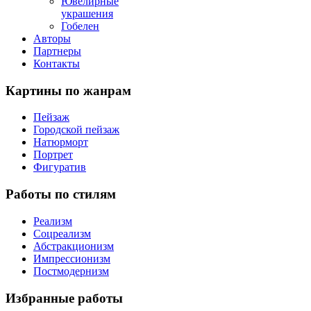
Ювелирные
украшения
Гобелен
Авторы
Партнеры
Контакты
Картины
по жанрам
Пейзаж
Городской пейзаж
Натюрморт
Портрет
Фигуратив
Работы
по стилям
Реализм
Соцреализм
Абстракционизм
Импрессионизм
Постмодернизм
Избранные
работы