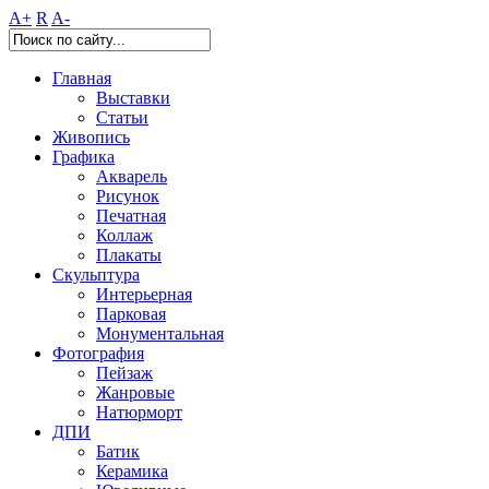
A+
R
A-
Главная
Выставки
Статьи
Живопись
Графика
Акварель
Рисунок
Печатная
Коллаж
Плакаты
Скульптура
Интерьерная
Парковая
Монументальная
Фотография
Пейзаж
Жанровые
Натюрморт
ДПИ
Батик
Керамика