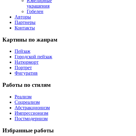
Ювелирные
украшения
Гобелен
Авторы
Партнеры
Контакты
Картины
по жанрам
Пейзаж
Городской пейзаж
Натюрморт
Портрет
Фигуратив
Работы
по стилям
Реализм
Соцреализм
Абстракционизм
Импрессионизм
Постмодернизм
Избранные
работы