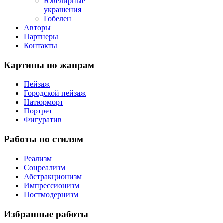
Ювелирные
украшения
Гобелен
Авторы
Партнеры
Контакты
Картины
по жанрам
Пейзаж
Городской пейзаж
Натюрморт
Портрет
Фигуратив
Работы
по стилям
Реализм
Соцреализм
Абстракционизм
Импрессионизм
Постмодернизм
Избранные
работы