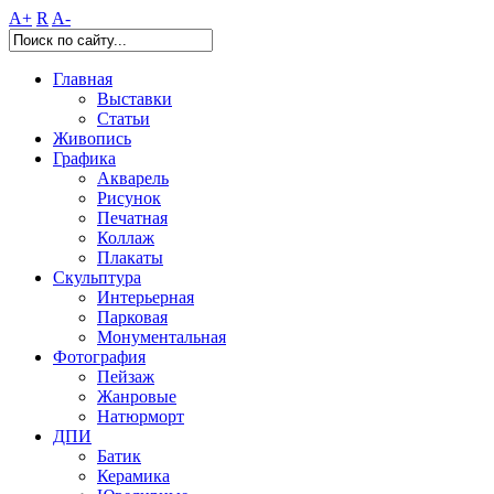
A+
R
A-
Главная
Выставки
Статьи
Живопись
Графика
Акварель
Рисунок
Печатная
Коллаж
Плакаты
Скульптура
Интерьерная
Парковая
Монументальная
Фотография
Пейзаж
Жанровые
Натюрморт
ДПИ
Батик
Керамика