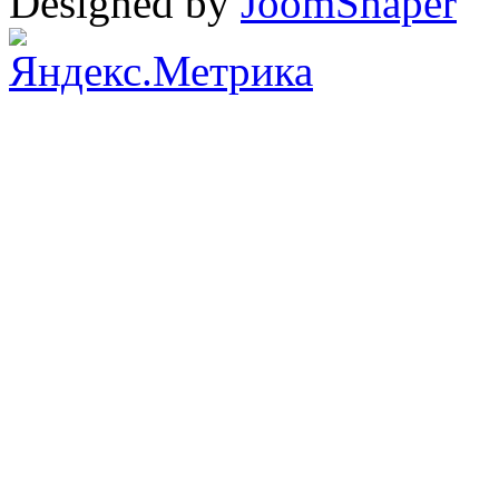
Designed by
JoomShaper