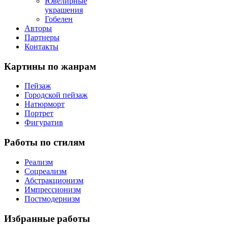
Ювелирные
украшения
Гобелен
Авторы
Партнеры
Контакты
Картины
по жанрам
Пейзаж
Городской пейзаж
Натюрморт
Портрет
Фигуратив
Работы
по стилям
Реализм
Соцреализм
Абстракционизм
Импрессионизм
Постмодернизм
Избранные
работы