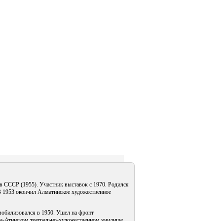
 СССР (1955). Участник выставок с 1970. Родился
В 1953 окончил Алматинское художественное
обилизовался в 1950. Ушел на фронт
ма-Атинском театрально-художественном училище