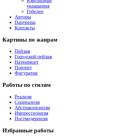
Ювелирные
украшения
Гобелен
Авторы
Партнеры
Контакты
Картины
по жанрам
Пейзаж
Городской пейзаж
Натюрморт
Портрет
Фигуратив
Работы
по стилям
Реализм
Соцреализм
Абстракционизм
Импрессионизм
Постмодернизм
Избранные
работы