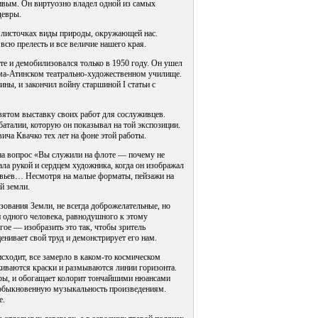
ивым. Он виртуозно владел одной из самых
девры.
х листочках виды природы, окружающей нас.
сю прелесть и все величие нашего края.
те и демобилизовался только в 1950 году. Он ушел
ма-Атинском театрально-художественном училище.
ны, и закончил войну старшиной I статьи с
вятом выставку своих работ для сослуживцев.
аталии, которую он показывал на той экспозиции.
ча Квачко тех лет на фоне этой работы.
 на вопрос «Вы служили на флоте — почему не
ла рукой и сердцем художника, когда он изображал
ревьев… Несмотря на малые форматы, пейзажи на
й земли.
зования Земли, не всегда доброжелательные, но
и одного человека, равнодушного к этому
гое — изобразить это так, чтобы зритель
енивает свой труд и демонстрирует его нам.
исходит, все замерло в каком-то космическом
живаются краски и размываются линии горизонта.
итры, и обогащает колорит тончайшими нюансами
еобыкновенную музыкальность произведениям.
е.