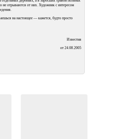
 отдельных деревьях, а в заросших травой полянах
но не отрываются от них. Художник с интересом
ведения.
аешься на настоящее — кажется, будто просто
Известия
от 24.08.2005