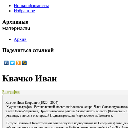
Нонконформисты
Избранное
Архивные
материалы
Архив
Поделиться
ссылкой
Квачко Иван
Биография
Квачко Иван Егорович (1926 - 2004)
Художник-график. Великолепный мастер пейзажного жанра. Член Союза художников
в селе Ново-Марковка, Эркешиликского района Акмолинской области (Казахстан). 
училище, учился в мастерской Подковырникова, Черкасского и Леонтьева.
В годы Великой Отечественной войны служил подводником на Северном флоте, дем
добровольцем в сорок третьем, отложив до Победы окончание учебы (в 1953) в Ал