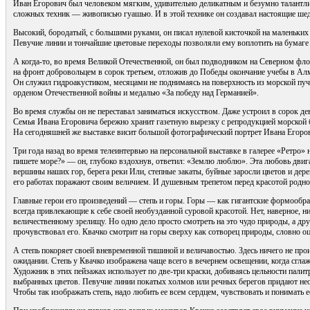
Иван Егорович был человеком мягким, удивительно деликатным и безумно талантл
сложных техник — живописью гуашью. И в этой технике он создавал настоящие ше
Высокий, бородатый, с большими руками, он писал нулевой кисточкой на маленьки
Певучие линии и тончайшие цветовые переходы позволяли ему воплотить на бумаге в
А когда-то, во время Великой Отечественной, он был подводником на Северном фло
на фронт добровольцем в сорок третьем, отложив до Победы окончание учебы в Ал
Он служил гидроакустиком, месяцами не поднимаясь на поверхность из морской пучи
орденом Отечественной войны и медалью «За победу над Германией».
Во время службы он не переставал заниматься искусством. Даже устроил в сорок де
Семья Ивана Егоровича бережно хранит газетную вырезку с репродукцией морской б
На сегодняшней же выставке висит большой фотографический портрет Ивана Егорови
Три года назад во время телеинтервью на персональной выставке в галерее «Ретро»
пишете море?» — он, глубоко вздохнув, ответил: «Землю люблю». Эта любовь двига
вершины наших гор, берега реки Или, степные закаты, буйные заросли цветов и де
его работах поражают своим величием. И душевным трепетом перед красотой родно
Главные герои его произведений — степь и горы. Горы — как гигантские формообра
всегда привлекающие к себе своей необузданной суровой красотой. Нет, наверное, н
величественному зрелищу. Но одно дело просто смотреть на это чудо природы, а дру
прочувствовал его. Квачко смотрит на горы сверху как сотворец природы, словно оц
А степь покоряет своей вневременной тишиной и величавостью. Здесь ничего не про
ожидании. Степь у Квачко изображена чаще всего в вечернем освещении, когда сгла
Художник в этих пейзажах использует по две-три краски, добиваясь цельности пал
выбранных цветов. Певучие линии покатых холмов или речных берегов придают н
Чтобы так изображать степь, надо любить ее всем сердцем, чувствовать и понимать е