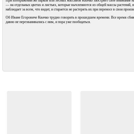
При изображении же парков или лесных массивов Квачко заостряет свое внимание на
— на отдельных цветах и листьях, которые вычленяются из общей массы растений, 
наблюдает за всем, что видит, и старается не растерять их при переносе в свои произ
Об Иване Егоровиче Квачко трудно говорить в прошедшем времени. Все время сбив
давно не перезванивались с ним, и пора уже пообщаться.