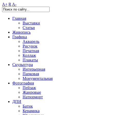
A+
R
A-
Главная
Выставки
Статьи
Живопись
Графика
Акварель
Рисунок
Печатная
Коллаж
Плакаты
Скульптура
Интерьерная
Парковая
Монументальная
Фотография
Пейзаж
Жанровые
Натюрморт
ДПИ
Батик
Керамика