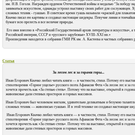
им. Н.В. Гоголя. Награжден орденом Отечественной войны и медалью “За победу на
заниматься искусством, однажды устроил выставку своих работ для сослуживцев. 
сложных техник - гуашью. В советское время гуашь называли «краской для плакатов
Квачко писал ею картины и создавал настоящие шедевры. Певучие линии и тончайш
бумаге всю прелесть и все величие природы.
Его имя внесено в «Российский Государственный архив литературы и искусства», а
Российской империи, СССР и «русского зарубежья» XVIII–XXI вв.»
Произведения находятся в собрании ГМИ РК им. А. Кастеева и частных собраниях р
Статья
За лесом лес и за горами горы...
Иван Егорович Квачко любил читать книги — в частности, стихи. Потому его выстав
стихотворения «Горное ущелье» русского поэта Афанасия Фета «За лесом лес и за г
хочется прочесть как «За степью степь». Потому что на выставке, открытой в годов
живописные дали степных просторов и горных массивов.
Иван Егорович был человеком мягким, удивительно деликатным и безумно талантл
сложных техник — живописью гуашью. И в этой технике он создавал настоящие ше
Иван Егорович Квачко любил читать книги — в частности, стихи. Потому его выстав
стихотворения «Горное ущелье» русского поэта Афанасия Фета «За лесом лес и за г
хочется прочесть как «За степью степь». Потому что на выставке, открытой в годов
живописные дали степных просторов и горных массивов.