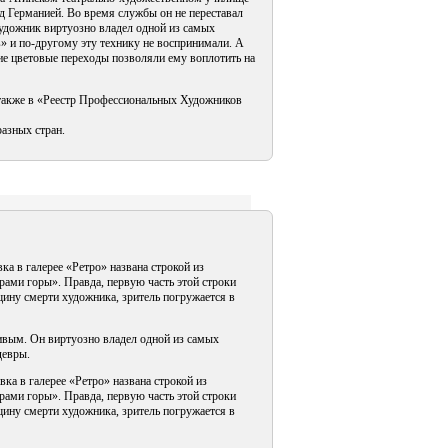
д Германией. Во время службы он не переставал
Художник виртуозно владел одной из самых
» и по-другому эту технику не воспринимали. А
ие цветовые переходы позволяли ему воплотить на
 также в «Реестр Профессиональных Художников
азных стран.
ка в галерее «Ретро» названа строкой из
орами горы». Правда, первую часть этой строки
щину смерти художника, зритель погружается в
ивым. Он виртуозно владел одной из самых
девры.
ка в галерее «Ретро» названа строкой из
орами горы». Правда, первую часть этой строки
щину смерти художника, зритель погружается в