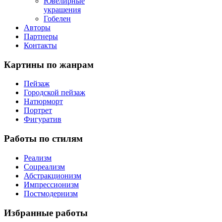
Ювелирные
украшения
Гобелен
Авторы
Партнеры
Контакты
Картины
по жанрам
Пейзаж
Городской пейзаж
Натюрморт
Портрет
Фигуратив
Работы
по стилям
Реализм
Соцреализм
Абстракционизм
Импрессионизм
Постмодернизм
Избранные
работы