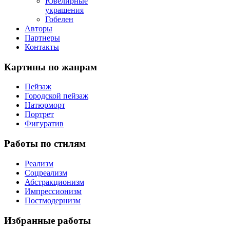
Ювелирные
украшения
Гобелен
Авторы
Партнеры
Контакты
Картины
по жанрам
Пейзаж
Городской пейзаж
Натюрморт
Портрет
Фигуратив
Работы
по стилям
Реализм
Соцреализм
Абстракционизм
Импрессионизм
Постмодернизм
Избранные
работы