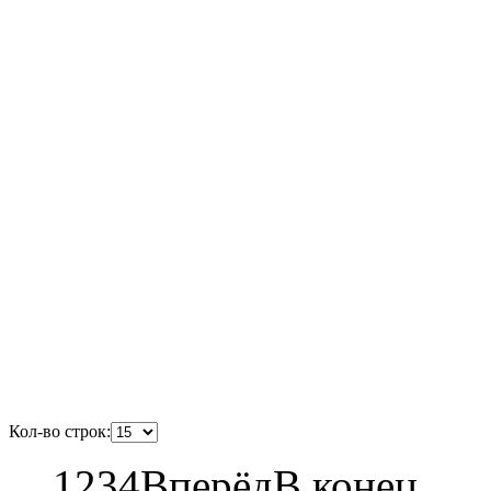
Кол-во строк:
1
2
3
4
Вперёд
В конец