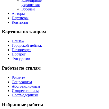
Ювелирные
украшения
Гобелен
Авторы
Партнеры
Контакты
Картины
по жанрам
Пейзаж
Городской пейзаж
Натюрморт
Портрет
Фигуратив
Работы
по стилям
Реализм
Соцреализм
Абстракционизм
Импрессионизм
Постмодернизм
Избранные
работы