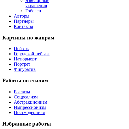
Ювелирные
украшения
Гобелен
Авторы
Партнеры
Контакты
Картины
по жанрам
Пейзаж
Городской пейзаж
Натюрморт
Портрет
Фигуратив
Работы
по стилям
Реализм
Соцреализм
Абстракционизм
Импрессионизм
Постмодернизм
Избранные
работы