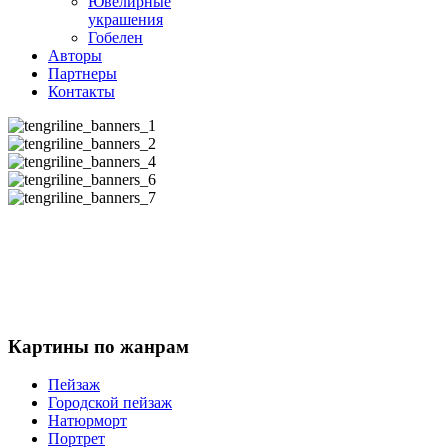
Ювелирные
украшения
Гобелен
Авторы
Партнеры
Контакты
Картины
по жанрам
Пейзаж
Городской пейзаж
Натюрморт
Портрет