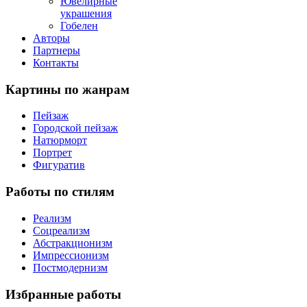
Ювелирные
украшения
Гобелен
Авторы
Партнеры
Контакты
Картины
по жанрам
Пейзаж
Городской пейзаж
Натюрморт
Портрет
Фигуратив
Работы
по стилям
Реализм
Соцреализм
Абстракционизм
Импрессионизм
Постмодернизм
Избранные
работы