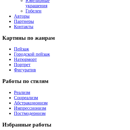
Ювелирные
украшения
Гобелен
Авторы
Партнеры
Контакты
Картины
по жанрам
Пейзаж
Городской пейзаж
Натюрморт
Портрет
Фигуратив
Работы
по стилям
Реализм
Соцреализм
Абстракционизм
Импрессионизм
Постмодернизм
Избранные
работы