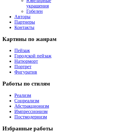
Ювелирные
украшения
Гобелен
Авторы
Партнеры
Контакты
Картины
по жанрам
Пейзаж
Городской пейзаж
Натюрморт
Портрет
Фигуратив
Работы
по стилям
Реализм
Соцреализм
Абстракционизм
Импрессионизм
Постмодернизм
Избранные
работы