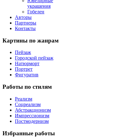
Ювелирные
украшения
Гобелен
Авторы
Партнеры
Контакты
Картины
по жанрам
Пейзаж
Городской пейзаж
Натюрморт
Портрет
Фигуратив
Работы
по стилям
Реализм
Соцреализм
Абстракционизм
Импрессионизм
Постмодернизм
Избранные
работы