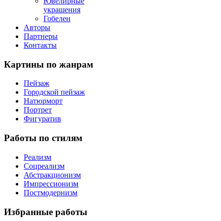
Ювелирные
украшения
Гобелен
Авторы
Партнеры
Контакты
Картины
по жанрам
Пейзаж
Городской пейзаж
Натюрморт
Портрет
Фигуратив
Работы
по стилям
Реализм
Соцреализм
Абстракционизм
Импрессионизм
Постмодернизм
Избранные
работы