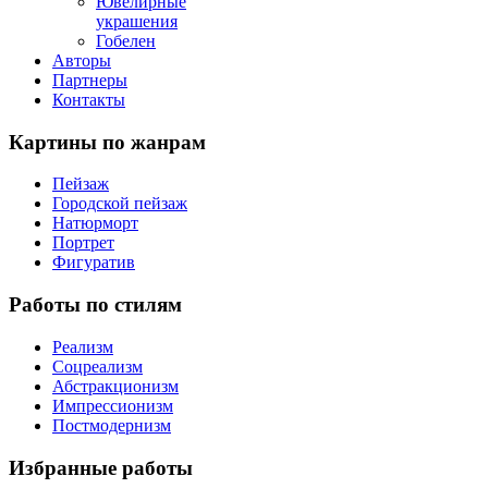
Ювелирные
украшения
Гобелен
Авторы
Партнеры
Контакты
Картины
по жанрам
Пейзаж
Городской пейзаж
Натюрморт
Портрет
Фигуратив
Работы
по стилям
Реализм
Соцреализм
Абстракционизм
Импрессионизм
Постмодернизм
Избранные
работы