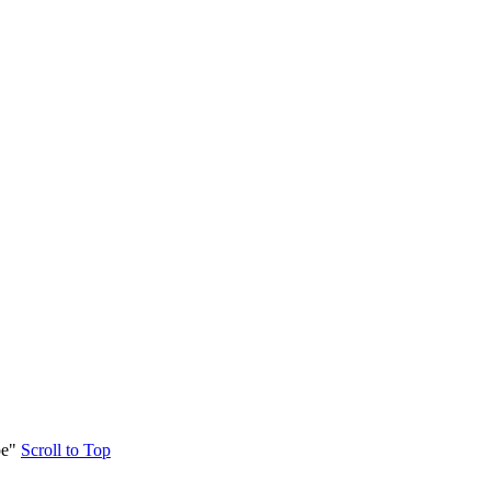
е"
Scroll to Top