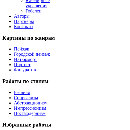
Ювелирные
украшения
Гобелен
Авторы
Партнеры
Контакты
Картины
по жанрам
Пейзаж
Городской пейзаж
Натюрморт
Портрет
Фигуратив
Работы
по стилям
Реализм
Соцреализм
Абстракционизм
Импрессионизм
Постмодернизм
Избранные
работы