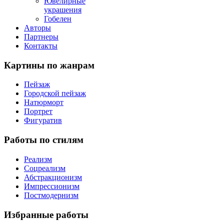
Ювелирные
украшения
Гобелен
Авторы
Партнеры
Контакты
Картины
по жанрам
Пейзаж
Городской пейзаж
Натюрморт
Портрет
Фигуратив
Работы
по стилям
Реализм
Соцреализм
Абстракционизм
Импрессионизм
Постмодернизм
Избранные
работы