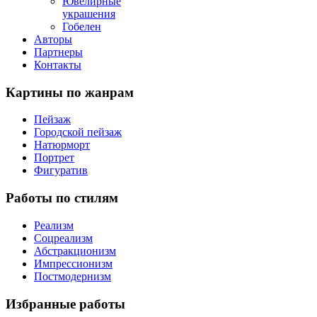
Ювелирные
украшения
Гобелен
Авторы
Партнеры
Контакты
Картины
по жанрам
Пейзаж
Городской пейзаж
Натюрморт
Портрет
Фигуратив
Работы
по стилям
Реализм
Соцреализм
Абстракционизм
Импрессионизм
Постмодернизм
Избранные
работы