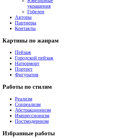
Ювелирные
украшения
Гобелен
Авторы
Партнеры
Контакты
Картины
по жанрам
Пейзаж
Городской пейзаж
Натюрморт
Портрет
Фигуратив
Работы
по стилям
Реализм
Соцреализм
Абстракционизм
Импрессионизм
Постмодернизм
Избранные
работы