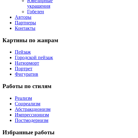
Ювелирные
украшения
Гобелен
Авторы
Партнеры
Контакты
Картины
по жанрам
Пейзаж
Городской пейзаж
Натюрморт
Портрет
Фигуратив
Работы
по стилям
Реализм
Соцреализм
Абстракционизм
Импрессионизм
Постмодернизм
Избранные
работы