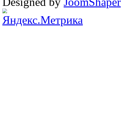
Designed by
JoomShaper