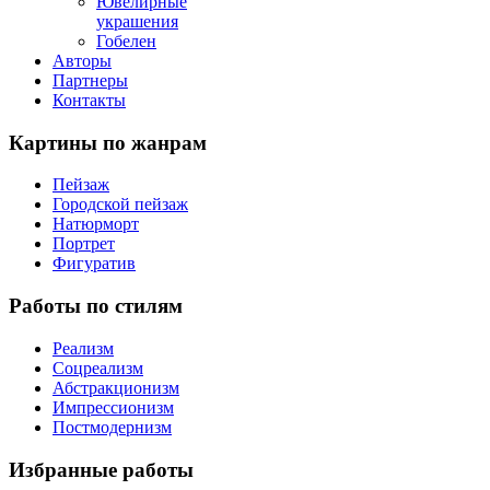
Ювелирные
украшения
Гобелен
Авторы
Партнеры
Контакты
Картины
по жанрам
Пейзаж
Городской пейзаж
Натюрморт
Портрет
Фигуратив
Работы
по стилям
Реализм
Соцреализм
Абстракционизм
Импрессионизм
Постмодернизм
Избранные
работы