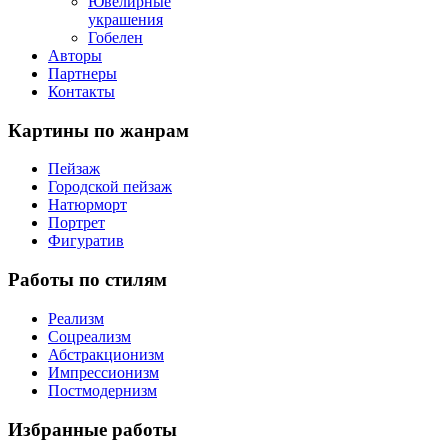
Ювелирные
украшения
Гобелен
Авторы
Партнеры
Контакты
Картины
по жанрам
Пейзаж
Городской пейзаж
Натюрморт
Портрет
Фигуратив
Работы
по стилям
Реализм
Соцреализм
Абстракционизм
Импрессионизм
Постмодернизм
Избранные
работы