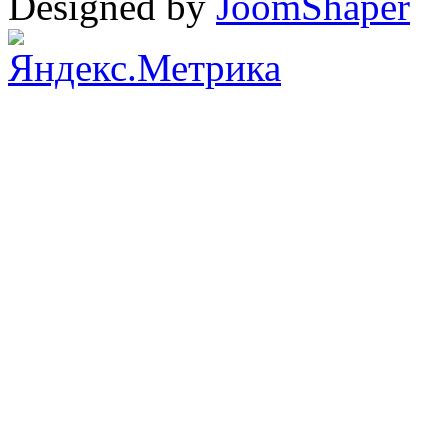
Designed by
JoomShaper