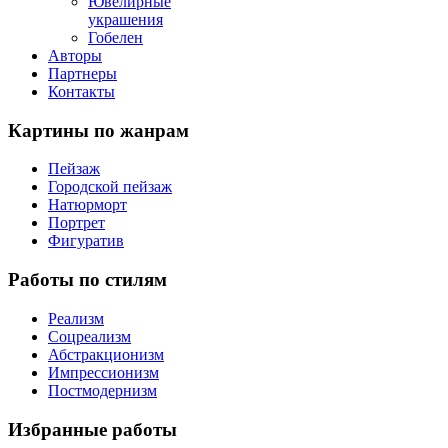
Ювелирные
украшения
Гобелен
Авторы
Партнеры
Контакты
Картины
по жанрам
Пейзаж
Городской пейзаж
Натюрморт
Портрет
Фигуратив
Работы
по стилям
Реализм
Соцреализм
Абстракционизм
Импрессионизм
Постмодернизм
Избранные
работы