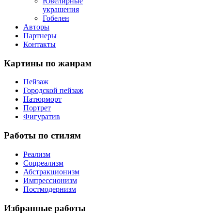
Ювелирные
украшения
Гобелен
Авторы
Партнеры
Контакты
Картины
по жанрам
Пейзаж
Городской пейзаж
Натюрморт
Портрет
Фигуратив
Работы
по стилям
Реализм
Соцреализм
Абстракционизм
Импрессионизм
Постмодернизм
Избранные
работы