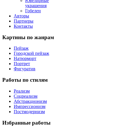
Ювелирные
украшения
Гобелен
Авторы
Партнеры
Контакты
Картины
по жанрам
Пейзаж
Городской пейзаж
Натюрморт
Портрет
Фигуратив
Работы
по стилям
Реализм
Соцреализм
Абстракционизм
Импрессионизм
Постмодернизм
Избранные
работы