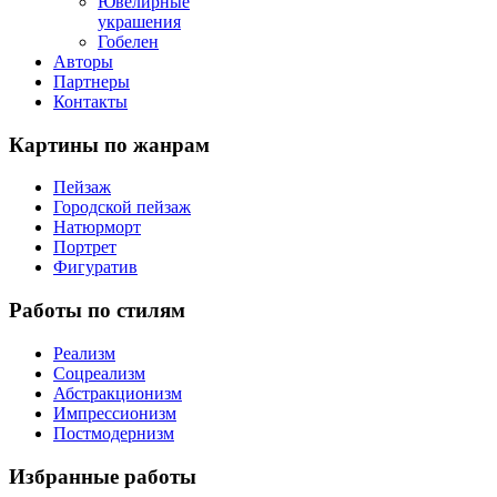
Ювелирные
украшения
Гобелен
Авторы
Партнеры
Контакты
Картины
по жанрам
Пейзаж
Городской пейзаж
Натюрморт
Портрет
Фигуратив
Работы
по стилям
Реализм
Соцреализм
Абстракционизм
Импрессионизм
Постмодернизм
Избранные
работы