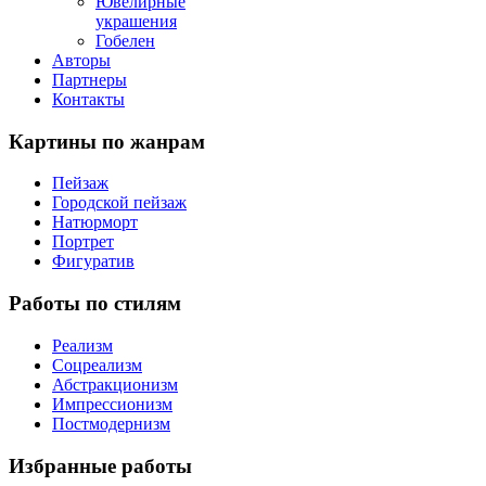
Ювелирные
украшения
Гобелен
Авторы
Партнеры
Контакты
Картины
по жанрам
Пейзаж
Городской пейзаж
Натюрморт
Портрет
Фигуратив
Работы
по стилям
Реализм
Соцреализм
Абстракционизм
Импрессионизм
Постмодернизм
Избранные
работы