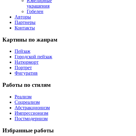
Ювелирные
украшения
Гобелен
Авторы
Партнеры
Контакты
Картины
по жанрам
Пейзаж
Городской пейзаж
Натюрморт
Портрет
Фигуратив
Работы
по стилям
Реализм
Соцреализм
Абстракционизм
Импрессионизм
Постмодернизм
Избранные
работы