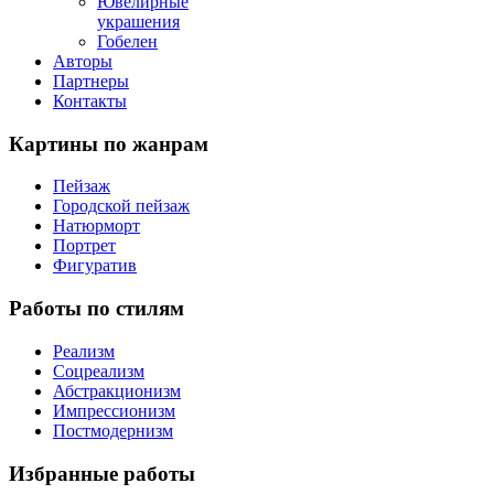
Ювелирные
украшения
Гобелен
Авторы
Партнеры
Контакты
Картины
по жанрам
Пейзаж
Городской пейзаж
Натюрморт
Портрет
Фигуратив
Работы
по стилям
Реализм
Соцреализм
Абстракционизм
Импрессионизм
Постмодернизм
Избранные
работы