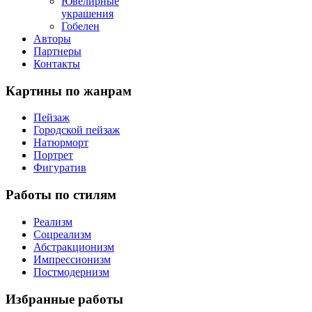
Ювелирные
украшения
Гобелен
Авторы
Партнеры
Контакты
Картины
по жанрам
Пейзаж
Городской пейзаж
Натюрморт
Портрет
Фигуратив
Работы
по стилям
Реализм
Соцреализм
Абстракционизм
Импрессионизм
Постмодернизм
Избранные
работы