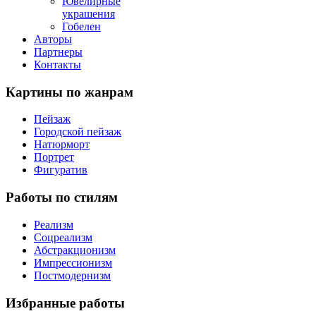
Ювелирные
украшения
Гобелен
Авторы
Партнеры
Контакты
Картины
по жанрам
Пейзаж
Городской пейзаж
Натюрморт
Портрет
Фигуратив
Работы
по стилям
Реализм
Соцреализм
Абстракционизм
Импрессионизм
Постмодернизм
Избранные
работы