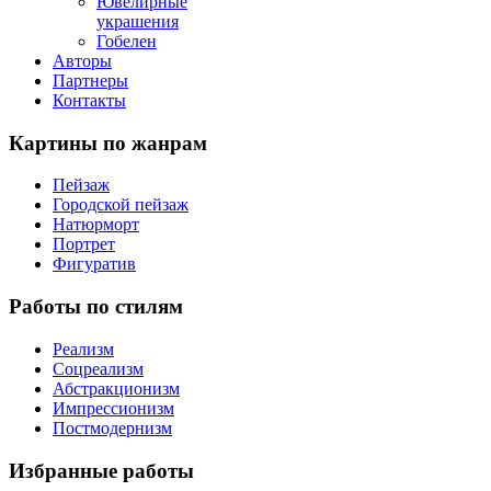
Ювелирные
украшения
Гобелен
Авторы
Партнеры
Контакты
Картины
по жанрам
Пейзаж
Городской пейзаж
Натюрморт
Портрет
Фигуратив
Работы
по стилям
Реализм
Соцреализм
Абстракционизм
Импрессионизм
Постмодернизм
Избранные
работы