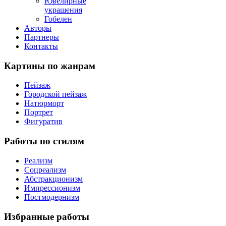
Ювелирные
украшения
Гобелен
Авторы
Партнеры
Контакты
Картины
по жанрам
Пейзаж
Городской пейзаж
Натюрморт
Портрет
Фигуратив
Работы
по стилям
Реализм
Соцреализм
Абстракционизм
Импрессионизм
Постмодернизм
Избранные
работы