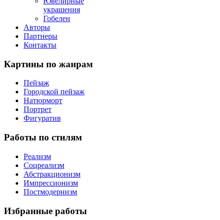
Ювелирные
украшения
Гобелен
Авторы
Партнеры
Контакты
Картины
по жанрам
Пейзаж
Городской пейзаж
Натюрморт
Портрет
Фигуратив
Работы
по стилям
Реализм
Соцреализм
Абстракционизм
Импрессионизм
Постмодернизм
Избранные
работы