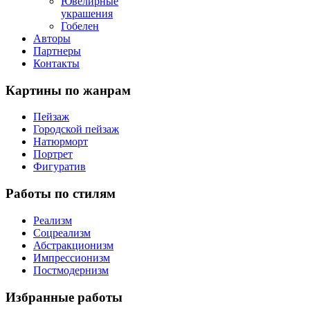
Ювелирные
украшения
Гобелен
Авторы
Партнеры
Контакты
Картины
по жанрам
Пейзаж
Городской пейзаж
Натюрморт
Портрет
Фигуратив
Работы
по стилям
Реализм
Соцреализм
Абстракционизм
Импрессионизм
Постмодернизм
Избранные
работы