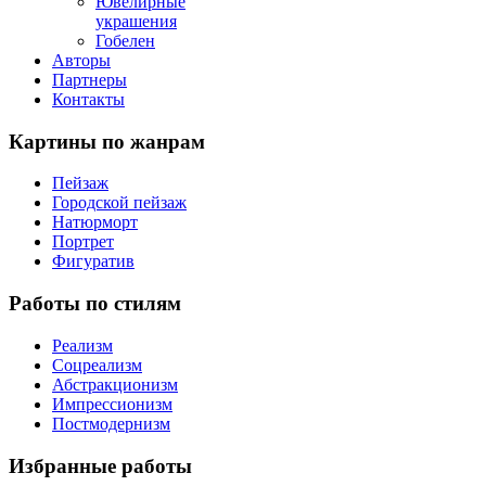
Ювелирные
украшения
Гобелен
Авторы
Партнеры
Контакты
Картины
по жанрам
Пейзаж
Городской пейзаж
Натюрморт
Портрет
Фигуратив
Работы
по стилям
Реализм
Соцреализм
Абстракционизм
Импрессионизм
Постмодернизм
Избранные
работы