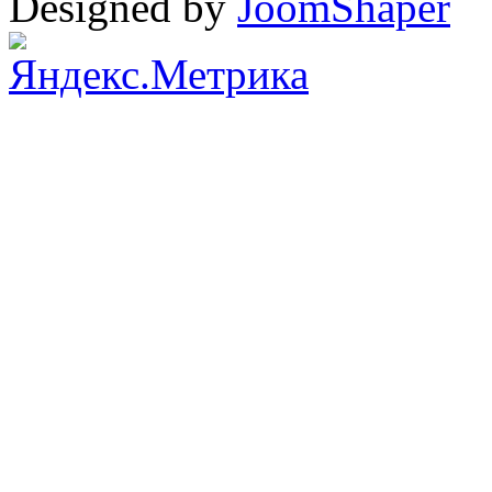
Designed by
JoomShaper