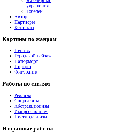
Ювелирные
украшения
Гобелен
Авторы
Партнеры
Контакты
Картины
по жанрам
Пейзаж
Городской пейзаж
Натюрморт
Портрет
Фигуратив
Работы
по стилям
Реализм
Соцреализм
Абстракционизм
Импрессионизм
Постмодернизм
Избранные
работы