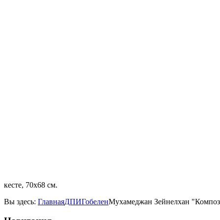
кесте, 70х68 см.
Вы здесь:
Главная
ДПИ
Гобелен
Мухамеджан Зейнелхан "Компо