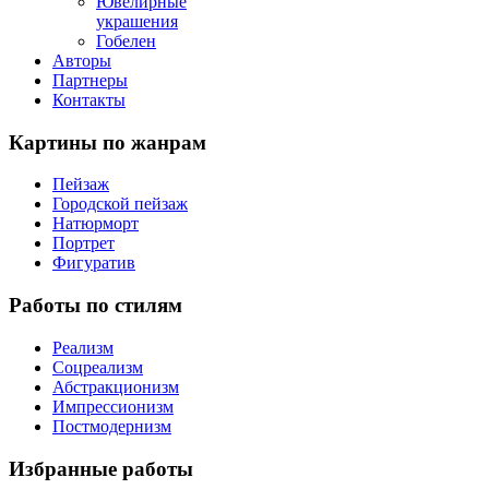
Ювелирные
украшения
Гобелен
Авторы
Партнеры
Контакты
Картины
по жанрам
Пейзаж
Городской пейзаж
Натюрморт
Портрет
Фигуратив
Работы
по стилям
Реализм
Соцреализм
Абстракционизм
Импрессионизм
Постмодернизм
Избранные
работы