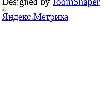
Designed by
JoomShaper