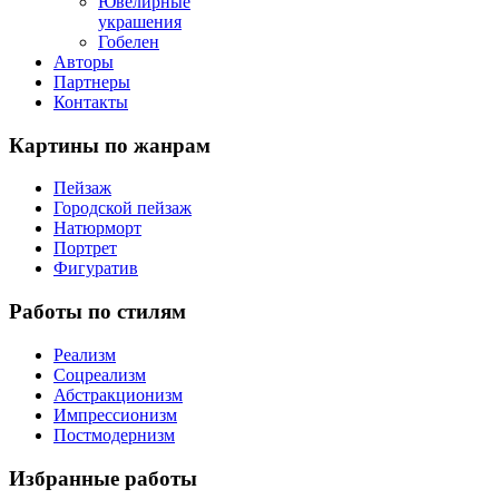
Ювелирные
украшения
Гобелен
Авторы
Партнеры
Контакты
Картины
по жанрам
Пейзаж
Городской пейзаж
Натюрморт
Портрет
Фигуратив
Работы
по стилям
Реализм
Соцреализм
Абстракционизм
Импрессионизм
Постмодернизм
Избранные
работы