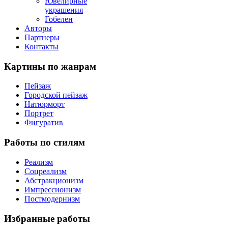
Ювелирные
украшения
Гобелен
Авторы
Партнеры
Контакты
Картины
по жанрам
Пейзаж
Городской пейзаж
Натюрморт
Портрет
Фигуратив
Работы
по стилям
Реализм
Соцреализм
Абстракционизм
Импрессионизм
Постмодернизм
Избранные
работы