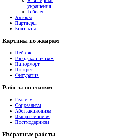
Ювелирные
украшения
Гобелен
Авторы
Партнеры
Контакты
Картины
по жанрам
Пейзаж
Городской пейзаж
Натюрморт
Портрет
Фигуратив
Работы
по стилям
Реализм
Соцреализм
Абстракционизм
Импрессионизм
Постмодернизм
Избранные
работы