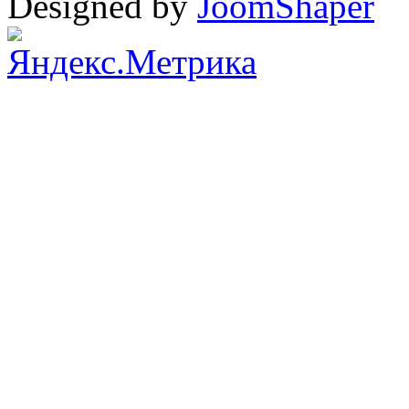
Designed by
JoomShaper