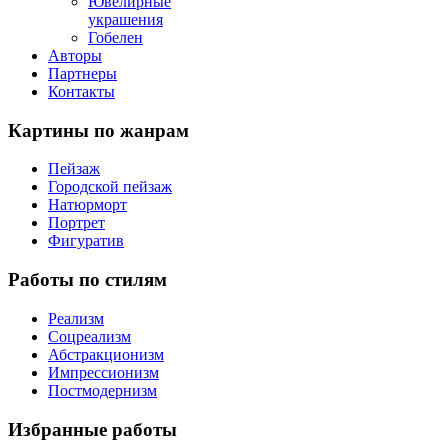
Ювелирные
украшения
Гобелен
Авторы
Партнеры
Контакты
Картины
по жанрам
Пейзаж
Городской пейзаж
Натюрморт
Портрет
Фигуратив
Работы
по стилям
Реализм
Соцреализм
Абстракционизм
Импрессионизм
Постмодернизм
Избранные
работы