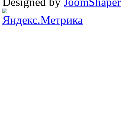
Designed by
JoomShaper