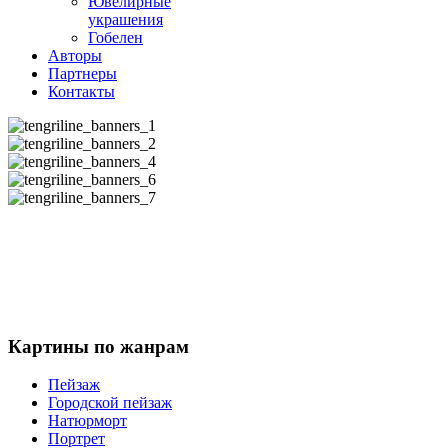
Ювелирные
украшения
Гобелен
Авторы
Партнеры
Контакты
Картины
по жанрам
Пейзаж
Городской пейзаж
Натюрморт
Портрет