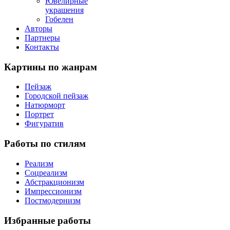
Ювелирные
украшения
Гобелен
Авторы
Партнеры
Контакты
Картины
по жанрам
Пейзаж
Городской пейзаж
Натюрморт
Портрет
Фигуратив
Работы
по стилям
Реализм
Соцреализм
Абстракционизм
Импрессионизм
Постмодернизм
Избранные
работы