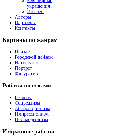
Ювелирные
украшения
Гобелен
Авторы
Партнеры
Контакты
Картины
по жанрам
Пейзаж
Городской пейзаж
Натюрморт
Портрет
Фигуратив
Работы
по стилям
Реализм
Соцреализм
Абстракционизм
Импрессионизм
Постмодернизм
Избранные
работы