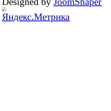
Designed by
JoomShaper