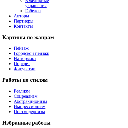
Ювелирные
украшения
Гобелен
Авторы
Партнеры
Контакты
Картины
по жанрам
Пейзаж
Городской пейзаж
Натюрморт
Портрет
Фигуратив
Работы
по стилям
Реализм
Соцреализм
Абстракционизм
Импрессионизм
Постмодернизм
Избранные
работы