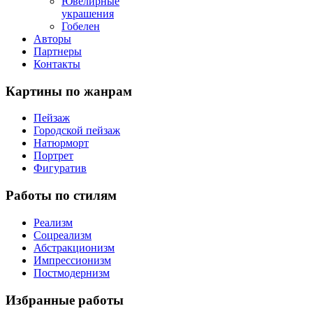
Ювелирные
украшения
Гобелен
Авторы
Партнеры
Контакты
Картины
по жанрам
Пейзаж
Городской пейзаж
Натюрморт
Портрет
Фигуратив
Работы
по стилям
Реализм
Соцреализм
Абстракционизм
Импрессионизм
Постмодернизм
Избранные
работы