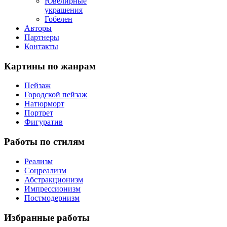
Ювелирные
украшения
Гобелен
Авторы
Партнеры
Контакты
Картины
по жанрам
Пейзаж
Городской пейзаж
Натюрморт
Портрет
Фигуратив
Работы
по стилям
Реализм
Соцреализм
Абстракционизм
Импрессионизм
Постмодернизм
Избранные
работы