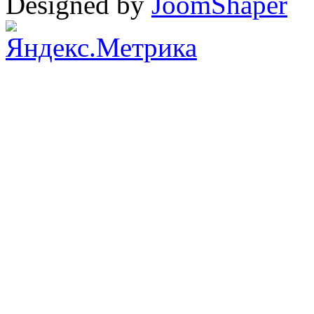
Designed by
JoomShaper