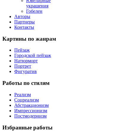
Ювелирные
украшения
Гобелен
Авторы
Партнеры
Контакты
Картины
по жанрам
Пейзаж
Городской пейзаж
Натюрморт
Портрет
Фигуратив
Работы
по стилям
Реализм
Соцреализм
Абстракционизм
Импрессионизм
Постмодернизм
Избранные
работы